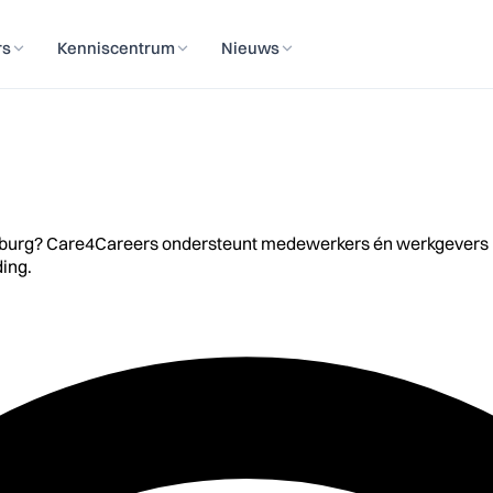
rs
Kenniscentrum
Nieuws
urg? Care4Careers ondersteunt medewerkers én werkgevers in reg
ding.