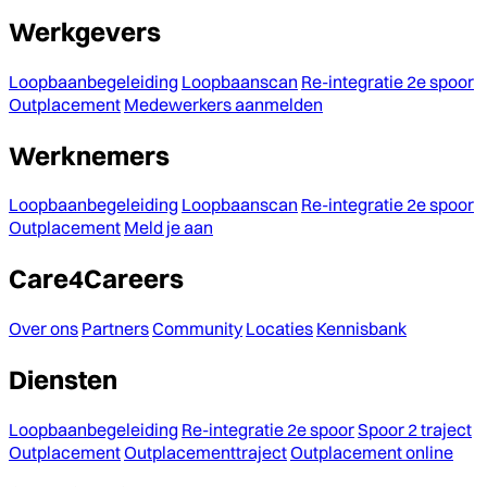
Werkgevers
Loopbaanbegeleiding
Loopbaanscan
Re-integratie 2e spoor
Outplacement
Medewerkers aanmelden
Werknemers
Loopbaanbegeleiding
Loopbaanscan
Re-integratie 2e spoor
Outplacement
Meld je aan
Care4Careers
Over ons
Partners
Community
Locaties
Kennisbank
Diensten
Loopbaanbegeleiding
Re-integratie 2e spoor
Spoor 2 traject
Outplacement
Outplacementtraject
Outplacement online