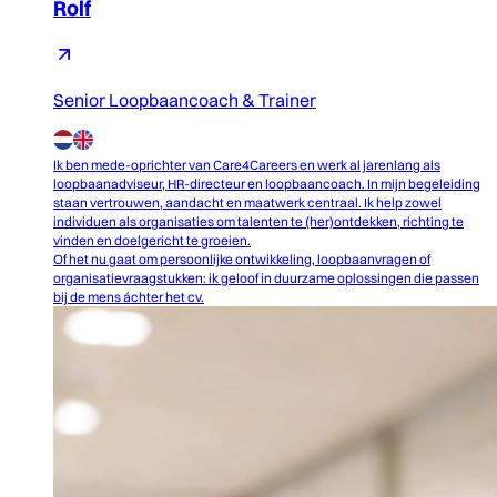
Rolf
Senior Loopbaancoach & Trainer
Ik ben mede-oprichter van Care4Careers en werk al jarenlang als
loopbaanadviseur, HR-directeur en loopbaancoach. In mijn begeleiding
staan vertrouwen, aandacht en maatwerk centraal. Ik help zowel
individuen als organisaties om talenten te (her)ontdekken, richting te
vinden en doelgericht te groeien.
Of het nu gaat om persoonlijke ontwikkeling, loopbaanvragen of
organisatievraagstukken: ik geloof in duurzame oplossingen die passen
bij de mens áchter het cv.