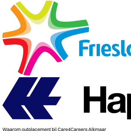
Waarom outplacement bij Care4Careers Alkmaar