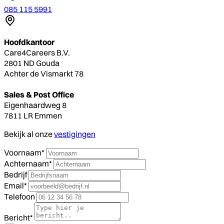
085 115 5991
Hoofdkantoor
Care4Careers B.V.
2801 ND Gouda
Achter de Vismarkt 78
Sales & Post Office
Eigenhaardweg 8
7811 LR Emmen
Bekijk al onze
vestigingen
Voornaam*
Achternaam*
Bedrijf
Email*
Telefoon
Bericht*