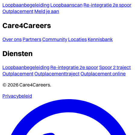
Loopbaanbegeleiding
Loopbaanscan
Re-integratie 2e spoor
Outplacement
Meld je aan
Care4Careers
Over ons
Partners
Community
Locaties
Kennisbank
Diensten
Loopbaanbegeleiding
Re-integratie 2e spoor
Spoor 2 traject
Outplacement
Outplacementtraject
Outplacement online
© 2026 Care4Careers.
Privacybeleid