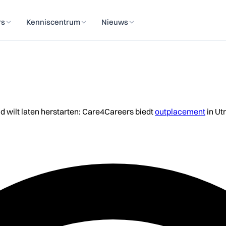
rs
Kenniscentrum
Nieuws
id wilt laten herstarten: Care4Careers biedt
outplacement
in Ut