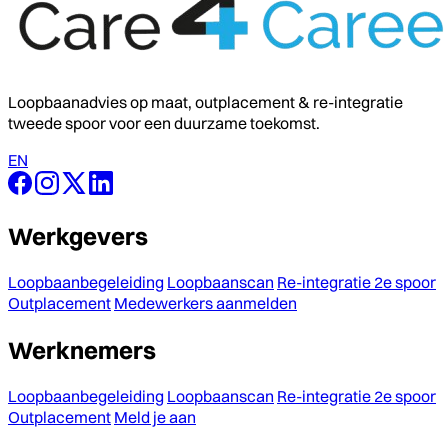
Loopbaanadvies op maat, outplacement & re-integratie
tweede spoor voor een duurzame toekomst.
EN
Werkgevers
Loopbaanbegeleiding
Loopbaanscan
Re-integratie 2e spoor
Outplacement
Medewerkers aanmelden
Werknemers
Loopbaanbegeleiding
Loopbaanscan
Re-integratie 2e spoor
Outplacement
Meld je aan