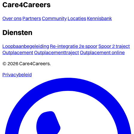
Care4Careers
Over ons
Partners
Community
Locaties
Kennisbank
Diensten
Loopbaanbegeleiding
Re-integratie 2e spoor
Spoor 2 traject
Outplacement
Outplacementtraject
Outplacement online
© 2026 Care4Careers.
Privacybeleid