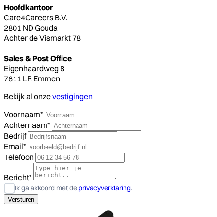
Hoofdkantoor
Care4Careers B.V.
2801 ND Gouda
Achter de Vismarkt 78
Sales & Post Office
Eigenhaardweg 8
7811 LR Emmen
Bekijk al onze
vestigingen
Voornaam*
Achternaam*
Bedrijf
Email*
Telefoon
Bericht*
Ik ga akkoord met de
privacyverklaring
.