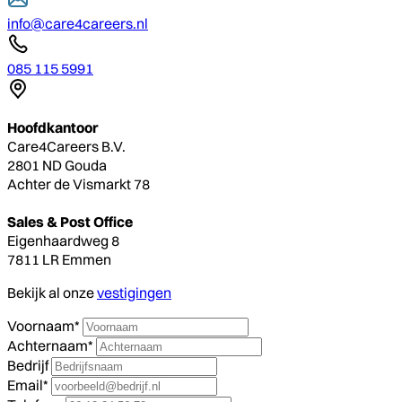
info@care4careers.nl
085 115 5991
Hoofdkantoor
Care4Careers B.V.
2801 ND Gouda
Achter de Vismarkt 78
Sales & Post Office
Eigenhaardweg 8
7811 LR Emmen
Bekijk al onze
vestigingen
Voornaam*
Achternaam*
Bedrijf
Email*