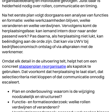
organisatiebelang en individuele gevolgen. Juist daar is
helderheid nodig over rollen, communicatie en timing.
Na het eerste plan volgt doorgaans een analyse van functies
en formatie: welke werkzaamheden blijven, welke
veranderen en welke verdwijnen. Vervolgens komt de
herplaatsingsfase: kan iemand intern door naar ander
passend werk? Pas daarna, als herplaatsing niet lukt, kan
beëindiging aan de orde zijn. Dat kan via UWV bij
bedrijfseconomisch ontslag of via afspraken met de
werknemer.
Omdat elk detail in de uitvoering telt, helpt het om een
concreet
stappenplan reorganisatie
als kapstok te
gebruiken. Dat voorkomt dat herplaatsing te laat start, dat
selectiecriteria niet kloppen of dat communicatie onnodig
escaleert.
Plan en onderbouwing: waarom is de wijziging
noodzakelijk en structureel?
Functie- en formatieonderzoek: welke rollen
verdwijnen of veranderen?