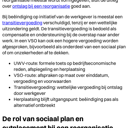
reorganisatie meestal wordt vormgegeven, sluit de uitleg
over
ontslag bij een reorganisatie
goed aan.
Bij beëindiging op initiatief van de werkgever is meestal een
transitievergoeding
verschuldigd, tenzij er een wettelijke
uitzondering geldt. De transitievergoeding is bedoeld als
compensatie en ondersteuning bij de overstap naar ander
werk. In een VSO kan ook een hogere vergoeding worden
afgesproken, bijvoorbeeld als onderdeel van een sociaal plan
of om onzekerheden af te dekken.
UWV-route: formele toets op bedrijfseconomische
reden, afspiegeling en herplaatsing
VSO-route: afspraken op maat over einddatum,
vergoeding en voorwaarden
Transitievergoeding: wettelijke vergoeding bij ontslag
door werkgever
Herplaatsing blijft uitgangspunt: beëindiging pas als
alternatief ontbreekt
De rol van sociaal plan en
outplacement bij een reorganisatie