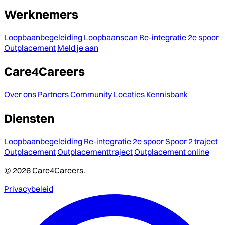
Werknemers
Loopbaanbegeleiding
Loopbaanscan
Re-integratie 2e spoor
Outplacement
Meld je aan
Care4Careers
Over ons
Partners
Community
Locaties
Kennisbank
Diensten
Loopbaanbegeleiding
Re-integratie 2e spoor
Spoor 2 traject
Outplacement
Outplacementtraject
Outplacement online
© 2026 Care4Careers.
Privacybeleid